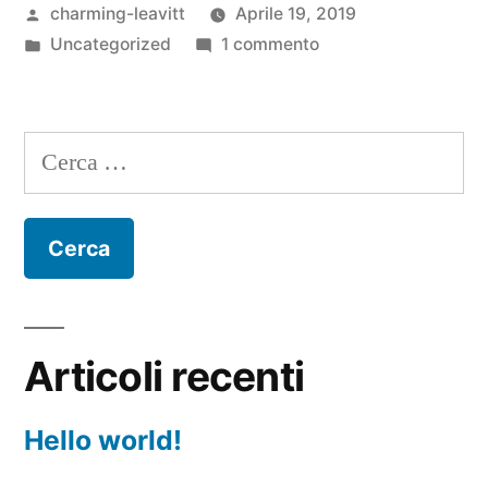
Pubblicato
charming-leavitt
Aprile 19, 2019
da
Pubblicato
su
Uncategorized
1 commento
in
Hello
world!
Ricerca
per:
Articoli recenti
Hello world!